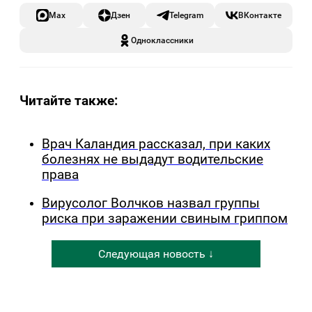
Max
Дзен
Telegram
ВКонтакте
Одноклассники
Читайте также:
Врач Каландия рассказал, при каких
болезнях не выдадут водительские
права
Вирусолог Волчков назвал группы
риска при заражении свиным гриппом
Следующая новость ↓