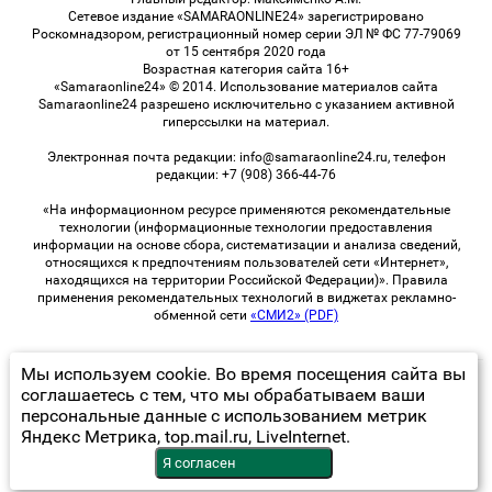
Сетевое издание «SAMARAONLINE24» зарегистрировано
Роскомнадзором, регистрационный номер серии ЭЛ № ФС 77-79069
от 15 сентября 2020 года
Возрастная категория сайта 16+
«Samaraonline24» © 2014. Использование материалов сайта
Samaraonline24 разрешено исключительно с указанием активной
гиперссылки на материал.
Электронная почта редакции: info@samaraonline24.ru, телефон
редакции: +7 (908) 366-44-76
«На информационном ресурсе применяются рекомендательные
технологии (информационные технологии предоставления
информации на основе сбора, систематизации и анализа сведений,
относящихся к предпочтениям пользователей сети «Интернет»,
находящихся на территории Российской Федерации)». Правила
применения рекомендательных технологий в виджетах рекламно-
обменной сети
«СМИ2» (PDF)
Мы используем cookie. Во время посещения сайта вы
© 2026 «samaraOnline24» | Все права защищены
соглашаетесь с тем, что мы обрабатываем ваши
персональные данные с использованием метрик
Возрастная категория сайта 16+
Яндекс Метрика, top.mail.ru, LiveInternet.
Политика конфиденциальности
Я согласен