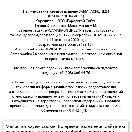
Наименование: сетевое издание SAMARAONLINE24
(САМАРАОНЛАЙН24)
Учредитель: ООО «Городской Сайт».
Главный редактор: Максименко А.М.
Сетевое издание «SAMARAONLINE24» зарегистрировано
Роскомнадзором, регистрационный номер серии ЭЛ № ФС 77-79069
от 15 сентября 2020 года
Возрастная категория сайта 16+
«Samaraonline24» © 2014. Использование материалов сайта
Samaraonline24 разрешено исключительно с указанием активной
гиперссылки на материал.
Электронная почта редакции: info@samaraonline24.ru, телефон
редакции: +7 (908) 366-44-76
«На информационном ресурсе применяются рекомендательные
технологии (информационные технологии предоставления
информации на основе сбора, систематизации и анализа сведений,
относящихся к предпочтениям пользователей сети «Интернет»,
находящихся на территории Российской Федерации)». Правила
применения рекомендательных технологий в виджетах рекламно-
обменной сети
«СМИ2» (PDF)
Мы используем cookie. Во время посещения сайта вы
© 2026 «samaraOnline24» | Все права защищены
соглашаетесь с тем, что мы обрабатываем ваши