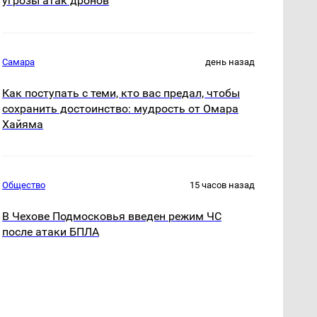
угрозы атак дронов
Самара
день назад
Как поступать с теми, кто вас предал, чтобы
сохранить достоинство: мудрость от Омара
Хайяма
Общество
15 часов назад
В Чехове Подмосковья введен режим ЧС
после атаки БПЛА