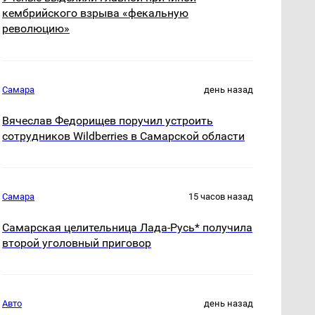
кембрийского взрыва «фекальную
революцию»
Самара
день назад
Вячеслав Федорищев поручил устроить
сотрудников Wildberries в Самарской области
Самара
15 часов назад
Самарская целительница Лада-Русь* получила
второй уголовный приговор
Авто
день назад