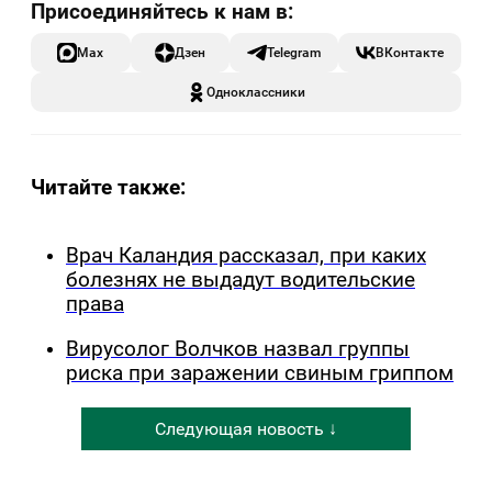
Max
Дзен
Telegram
ВКонтакте
Одноклассники
Читайте также:
Врач Каландия рассказал, при каких
болезнях не выдадут водительские
права
Вирусолог Волчков назвал группы
риска при заражении свиным гриппом
Следующая новость ↓