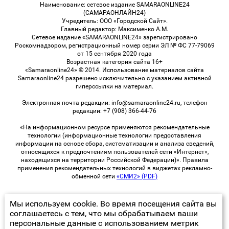
Наименование: сетевое издание SAMARAONLINE24
(САМАРАОНЛАЙН24)
Учредитель: ООО «Городской Сайт».
Главный редактор: Максименко А.М.
Сетевое издание «SAMARAONLINE24» зарегистрировано
Роскомнадзором, регистрационный номер серии ЭЛ № ФС 77-79069
от 15 сентября 2020 года
Возрастная категория сайта 16+
«Samaraonline24» © 2014. Использование материалов сайта
Samaraonline24 разрешено исключительно с указанием активной
гиперссылки на материал.
Электронная почта редакции: info@samaraonline24.ru, телефон
редакции: +7 (908) 366-44-76
«На информационном ресурсе применяются рекомендательные
технологии (информационные технологии предоставления
информации на основе сбора, систематизации и анализа сведений,
относящихся к предпочтениям пользователей сети «Интернет»,
находящихся на территории Российской Федерации)». Правила
применения рекомендательных технологий в виджетах рекламно-
обменной сети
«СМИ2» (PDF)
Мы используем cookie. Во время посещения сайта вы
© 2026 «samaraOnline24» | Все права защищены
соглашаетесь с тем, что мы обрабатываем ваши
персональные данные с использованием метрик
Возрастная категория сайта 16+