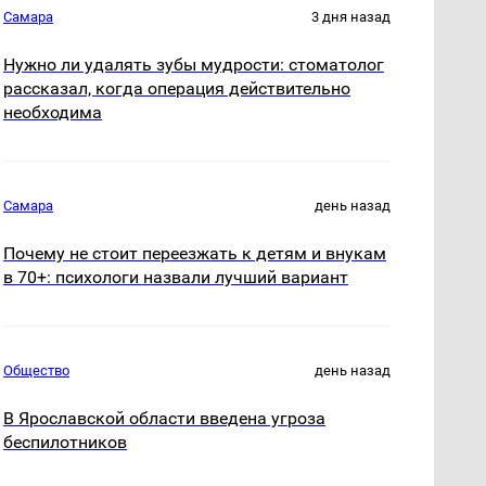
Самара
3 дня назад
Нужно ли удалять зубы мудрости: стоматолог
рассказал, когда операция действительно
необходима
Самара
день назад
Почему не стоит переезжать к детям и внукам
в 70+: психологи назвали лучший вариант
Общество
день назад
В Ярославской области введена угроза
беспилотников