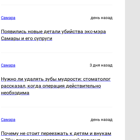
Самара
день назад
Появились новые детали убийства экс-мэра
Самары и его супруги
Самара
3 дня назад
Нужно ли удалять зубы мудрости: стоматолог
рассказал, когда операция действительно
необходима
Самара
день назад
Почему не стоит переезжать к детям и внукам