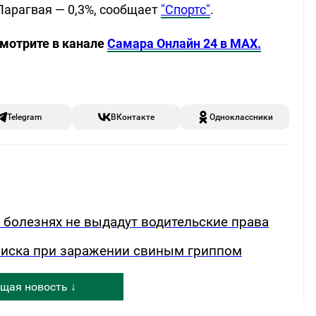
Парагвая — 0,3%, сообщает
"Спортс"
.
смотрите в канале
Самара Онлайн 24 в MAX.
Telegram
ВКонтакте
Одноклассники
х болезнях не выдадут водительские права
риска при заражении свиным гриппом
щая новость ↓