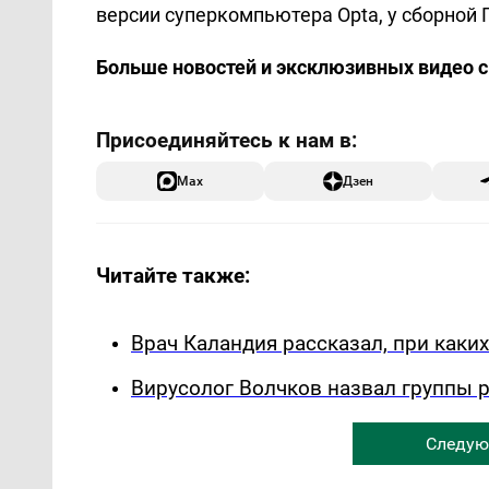
версии суперкомпьютера Opta, у сборной 
Больше новостей и эксклюзивных видео 
Max
Дзен
Читайте также:
Врач Каландия рассказал, при каки
Вирусолог Волчков назвал группы 
Следую