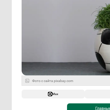
Фото с сайта pixabay.com
Max
Главные