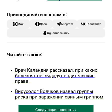
Max
Дзен
Telegram
ВКонтакте
Одноклассники
Читайте также:
Врач Каландия рассказал, при каких
болезнях не выдадут водительские
права
Вирусолог Волчков назвал группы
риска при заражении свиным гриппом
Следующая новость ↓