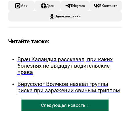
Max
Дзен
Telegram
ВКонтакте
Одноклассники
Читайте также:
Врач Каландия рассказал, при каких
болезнях не выдадут водительские
права
Вирусолог Волчков назвал группы
риска при заражении свиным гриппом
Следующая новость ↓