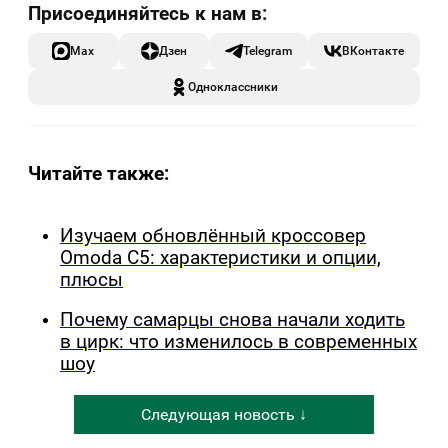
Max
Дзен
Telegram
ВКонтакте
Одноклассники
Читайте также:
Изучаем обновлённый кроссовер
Omoda C5: характеристики и опции,
плюсы
Почему самарцы снова начали ходить
в цирк: что изменилось в современных
шоу
Следующая новость ↓