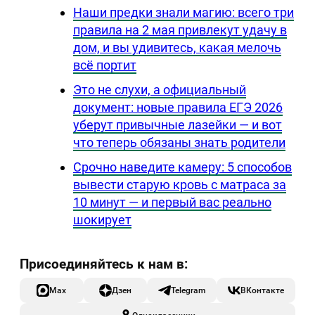
Наши предки знали магию: всего три
правила на 2 мая привлекут удачу в
дом, и вы удивитесь, какая мелочь
всё портит
Это не слухи, а официальный
документ: новые правила ЕГЭ 2026
уберут привычные лазейки — и вот
что теперь обязаны знать родители
Срочно наведите камеру: 5 способов
вывести старую кровь с матраса за
10 минут — и первый вас реально
шокирует
Max
Дзен
Telegram
ВКонтакте