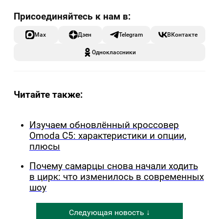
Max
Дзен
Telegram
ВКонтакте
Одноклассники
Читайте также:
Изучаем обновлённый кроссовер
Omoda C5: характеристики и опции,
плюсы
Почему самарцы снова начали ходить
в цирк: что изменилось в современных
шоу
Следующая новость ↓