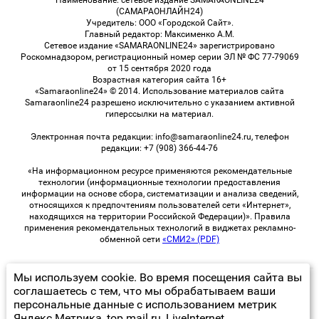
(САМАРАОНЛАЙН24)
Учредитель: ООО «Городской Сайт».
Главный редактор: Максименко А.М.
Сетевое издание «SAMARAONLINE24» зарегистрировано
Роскомнадзором, регистрационный номер серии ЭЛ № ФС 77-79069
от 15 сентября 2020 года
Возрастная категория сайта 16+
«Samaraonline24» © 2014. Использование материалов сайта
Samaraonline24 разрешено исключительно с указанием активной
гиперссылки на материал.
Электронная почта редакции: info@samaraonline24.ru, телефон
редакции: +7 (908) 366-44-76
«На информационном ресурсе применяются рекомендательные
технологии (информационные технологии предоставления
информации на основе сбора, систематизации и анализа сведений,
относящихся к предпочтениям пользователей сети «Интернет»,
находящихся на территории Российской Федерации)». Правила
применения рекомендательных технологий в виджетах рекламно-
обменной сети
«СМИ2» (PDF)
Мы используем cookie. Во время посещения сайта вы
© 2026 «samaraOnline24» | Все права защищены
соглашаетесь с тем, что мы обрабатываем ваши
персональные данные с использованием метрик
Возрастная категория сайта 16+
Яндекс Метрика, top.mail.ru, LiveInternet.