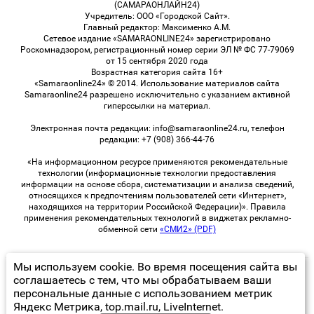
(САМАРАОНЛАЙН24)
Учредитель: ООО «Городской Сайт».
Главный редактор: Максименко А.М.
Сетевое издание «SAMARAONLINE24» зарегистрировано
Роскомнадзором, регистрационный номер серии ЭЛ № ФС 77-79069
от 15 сентября 2020 года
Возрастная категория сайта 16+
«Samaraonline24» © 2014. Использование материалов сайта
Samaraonline24 разрешено исключительно с указанием активной
гиперссылки на материал.
Электронная почта редакции: info@samaraonline24.ru, телефон
редакции: +7 (908) 366-44-76
«На информационном ресурсе применяются рекомендательные
технологии (информационные технологии предоставления
информации на основе сбора, систематизации и анализа сведений,
относящихся к предпочтениям пользователей сети «Интернет»,
находящихся на территории Российской Федерации)». Правила
применения рекомендательных технологий в виджетах рекламно-
обменной сети
«СМИ2» (PDF)
Мы используем cookie. Во время посещения сайта вы
© 2026 «samaraOnline24» | Все права защищены
соглашаетесь с тем, что мы обрабатываем ваши
персональные данные с использованием метрик
Возрастная категория сайта 16+
Яндекс Метрика, top.mail.ru, LiveInternet.
Политика конфиденциальности