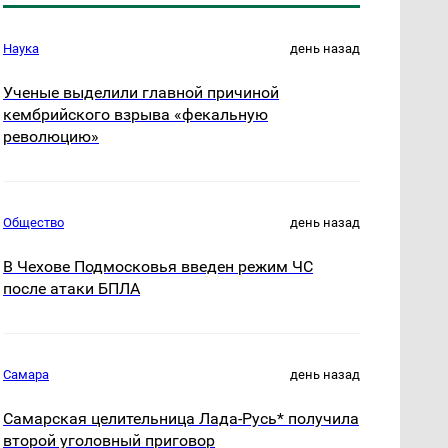
Наука
день назад
Ученые выделили главной причиной
кембрийского взрыва «фекальную
революцию»
Общество
день назад
В Чехове Подмосковья введен режим ЧС
после атаки БПЛА
Самара
день назад
Самарская целительница Лада-Русь* получила
второй уголовный приговор