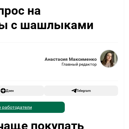
прос на
ры с шашлыками
Анастасия Максименко
Главный редактор
Дзен
Telegram
 работодатели
чаще покупать