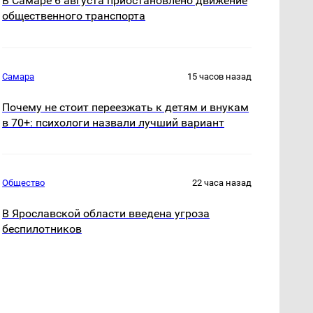
В Самаре 6 августа приостановлено движение
общественного транспорта
Самара
15 часов назад
Почему не стоит переезжать к детям и внукам
в 70+: психологи назвали лучший вариант
Общество
22 часа назад
В Ярославской области введена угроза
беспилотников