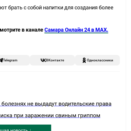
т брать с собой напитки для создания более
смотрите в канале
Самара Онлайн 24 в MAX.
Telegram
ВКонтакте
Одноклассники
х болезнях не выдадут водительские права
риска при заражении свиным гриппом
щая новость ↓