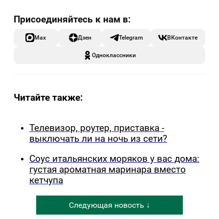
Max
Дзен
Telegram
ВКонтакте
Одноклассники
Читайте также:
Телевизор, роутер, приставка -
выключать ли на ночь из сети?
Соус итальянских моряков у вас дома:
густая ароматная маринара вместо
кетчупа
Следующая новость ↓