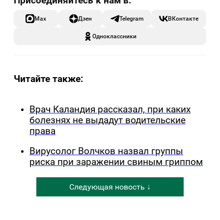
Max
Дзен
Telegram
ВКонтакте
Одноклассники
Читайте также:
Врач Каландия рассказал, при каких
болезнях не выдадут водительские
права
Вирусолог Волчков назвал группы
риска при заражении свиным гриппом
Следующая новость ↓