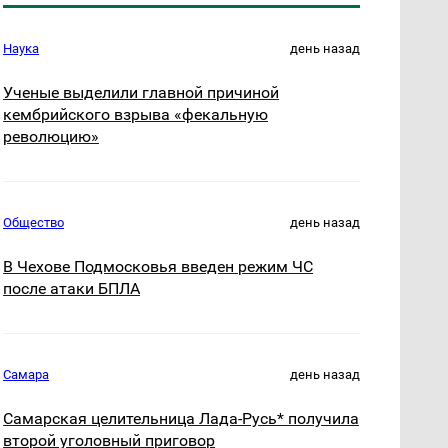
Наука
день назад
Ученые выделили главной причиной
кембрийского взрыва «фекальную
революцию»
Общество
день назад
В Чехове Подмосковья введен режим ЧС
после атаки БПЛА
Самара
день назад
Самарская целительница Лада-Русь* получила
второй уголовный приговор