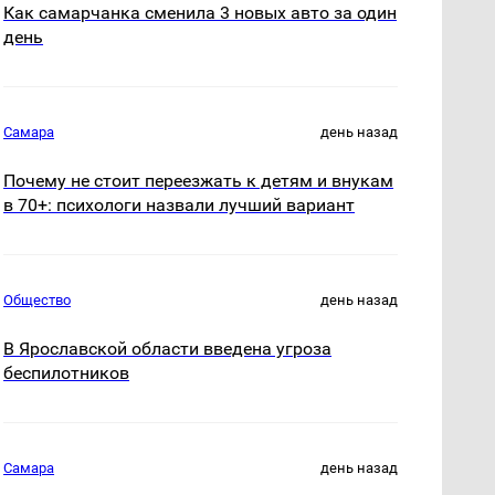
Как самарчанка сменила 3 новых авто за один
день
Самара
день назад
Почему не стоит переезжать к детям и внукам
в 70+: психологи назвали лучший вариант
Общество
день назад
В Ярославской области введена угроза
беспилотников
Самара
день назад