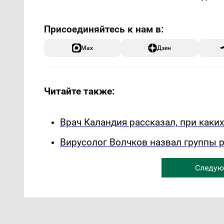
Max
Дзен
Читайте также:
Врач Каландия рассказал, при каки
Вирусолог Волчков назвал группы 
Следую