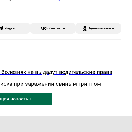
Telegram
ВКонтакте
Одноклассники
х болезнях не выдадут водительские права
риска при заражении свиным гриппом
щая новость ↓