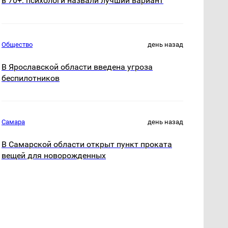
в 70+: психологи назвали лучший вариант
Общество
день назад
В Ярославской области введена угроза
беспилотников
Самара
день назад
В Самарской области открыт пункт проката
вещей для новорожденных