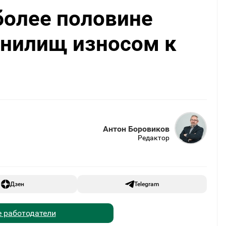
более половине
нилищ износом к
Антон Боровиков
Редактор
Дзен
Telegram
 работодатели