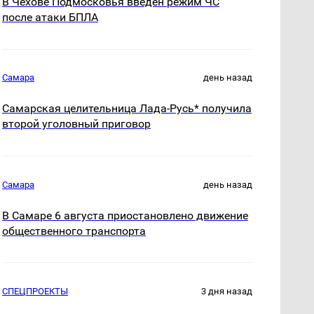
В Чехове Подмосковья введен режим ЧС
после атаки БПЛА
Самара
день назад
Самарская целительница Лада-Русь* получила
второй уголовный приговор
Самара
день назад
В Самаре 6 августа приостановлено движение
общественного транспорта
СПЕЦПРОЕКТЫ
3 дня назад