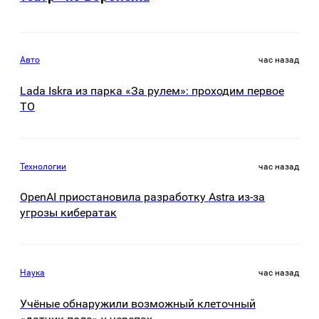
Авто
час назад
Lada Iskra из парка «За рулем»: проходим первое
ТО
Технологии
час назад
OpenAI приостановила разработку Astra из-за
угрозы кибератак
Наука
час назад
Учёные обнаружили возможный клеточный