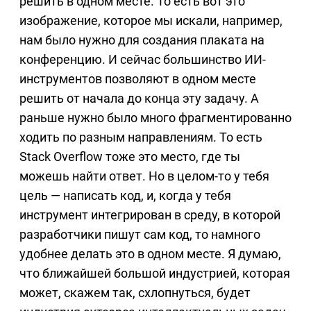
решить в одном месте. То есть вот это
изображение, которое мы искали, например,
нам было нужно для создания плаката на
конференцию. И сейчас большинство ИИ-
инструментов позволяют в одном месте
решить от начала до конца эту задачу. А
раньше нужно было много фрагментированно
ходить по разным направлениям. То есть
Stack Overflow тоже это место, где ты
можешь найти ответ. Но в целом-то у тебя
цель — написать код, и, когда у тебя
инструмент интегрирован в среду, в которой
разработчики пишут сам код, то намного
удобнее делать это в одном месте. Я думаю,
что ближайшей большой индустрией, которая
может, скажем так, схлопнуться, будет