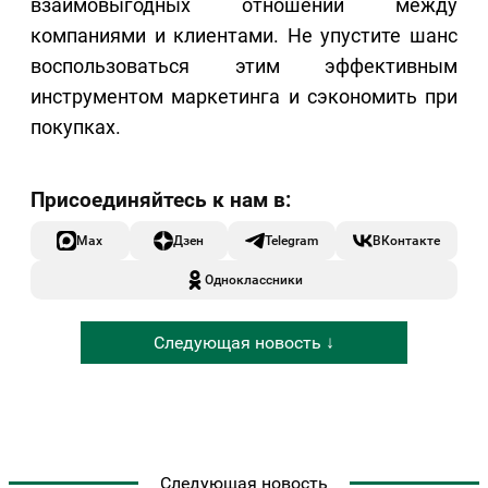
взаимовыгодных отношений между
компаниями и клиентами. Не упустите шанс
воспользоваться этим эффективным
инструментом маркетинга и сэкономить при
покупках.
Max
Дзен
Telegram
ВКонтакте
Одноклассники
Следующая новость ↓
Следующая новость