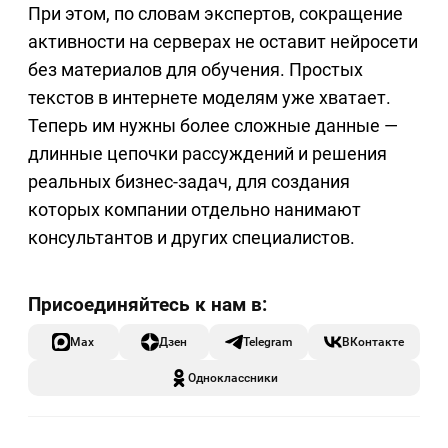
При этом, по словам экспертов, сокращение
активности на серверах не оставит нейросети
без материалов для обучения. Простых
текстов в интернете моделям уже хватает.
Теперь им нужны более сложные данные —
длинные цепочки рассуждений и решения
реальных бизнес-задач, для создания
которых компании отдельно нанимают
консультантов и других специалистов.
Max
Дзен
Telegram
ВКонтакте
Одноклассники