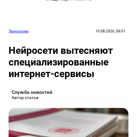
Технологии
10.08.2026, 08:01
Нейросети вытесняют
специализированные
интернет-сервисы
Служба новостей
Автор статьи