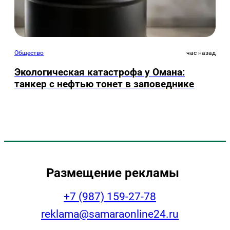
Общество
час назад
Экологическая катастрофа у Омана:
танкер с нефтью тонет в заповеднике
Размещение рекламы
+7 (987) 159-27-78
reklama@samaraonline24.ru