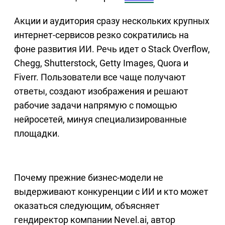
Акции и аудитория сразу нескольких крупных
интернет-сервисов резко сократились на
фоне развития ИИ. Речь идет о Stack Overflow,
Chegg, Shutterstock, Getty Images, Quora и
Fiverr. Пользователи все чаще получают
ответы, создают изображения и решают
рабочие задачи напрямую с помощью
нейросетей, минуя специализированные
площадки.
Почему прежние бизнес-модели не
выдерживают конкуренции с ИИ и кто может
оказаться следующим, объясняет
гендиректор компании Nevel.ai, автор