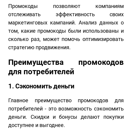
Промокоды позволяют компаниям
отслеживать эффективность своих
маркетинговых кампаний. Анализ данных о
том, какие промокоды были использованы и
сколько раз, может помочь оптимизировать
стратегию продвижения.
Преимущества промокодов
для потребителей
1. Сэкономить деньги
Главное преимущество промокодов для
потребителей - это возможность сэкономить
деньги. Скидки и бонусы делают покупки
доступнее и выгоднее.