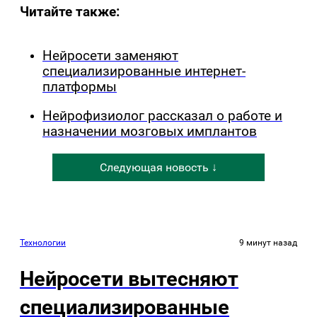
Читайте также:
Нейросети заменяют
специализированные интернет-
платформы
Нейрофизиолог рассказал о работе и
назначении мозговых имплантов
Следующая новость ↓
Технологии
9 минут назад
Нейросети вытесняют
специализированные