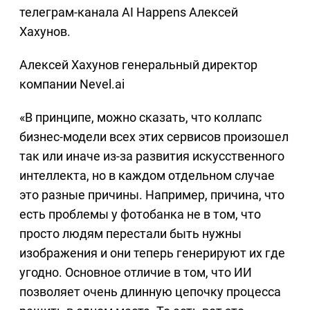
телеграм-канала AI Happens Алексей
Хахунов.
Алексей Хахунов генеральный директор
компании Nevel.ai
«В принципе, можно сказать, что коллапс
бизнес-модели всех этих сервисов произошел
так или иначе из-за развития искусственного
интеллекта, но в каждом отдельном случае
это разные причины. Например, причина, что
есть проблемы у фотобанка не в том, что
просто людям перестали быть нужны
изображения и они теперь генерируют их где
угодно. Основное отличие в том, что ИИ
позволяет очень длинную цепочку процесса