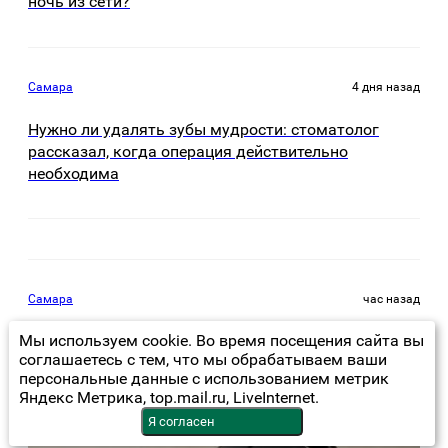
ночь из сети?
Самара
4 дня назад
Нужно ли удалять зубы мудрости: стоматолог
рассказал, когда операция действительно
необходима
Самара
час назад
Мы используем cookie. Во время посещения сайта вы
8 августа в Самаре косят траву на 20 улицах
соглашаетесь с тем, что мы обрабатываем ваши
персональные данные с использованием метрик
Яндекс Метрика, top.mail.ru, LiveInternet.
Я согласен