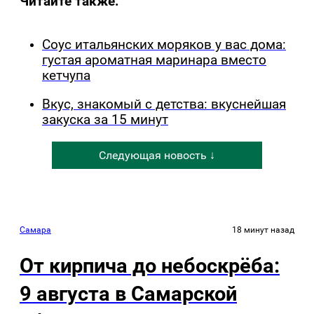
Читайте также:
Соус итальянских моряков у вас дома:
густая ароматная маринара вместо
кетчупа
Вкус, знакомый с детства: вкуснейшая
закуска за 15 минут
Следующая новость ↓
Самара
18 минут назад
От кирпича до небоскрёба:
9 августа в Самарской