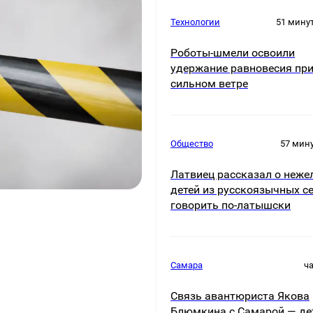
Технологии
51 мину
Роботы-шмели освоили
удержание равновесия пр
сильном ветре
Общество
57 мин
Латвиец рассказал о неже
детей из русскоязычных с
говорить по-латышски
Самара
ч
Связь авантюриста Якова
Блюмкина с Самарой — де