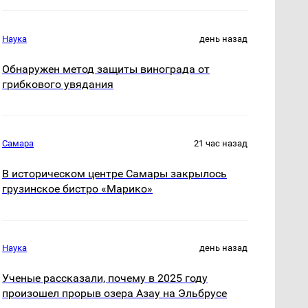
Наука
день назад
Обнаружен метод защиты винограда от
грибкового увядания
Самара
21 час назад
В историческом центре Самары закрылось
грузинское бистро «Марико»
Наука
день назад
Ученые рассказали, почему в 2025 году
произошел прорыв озера Азау на Эльбрусе