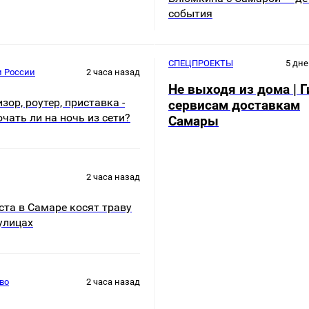
события
СПЕЦПРОЕКТЫ
5 дне
и России
2 часа назад
Не выходя из дома | Г
зор, роутер, приставка -
сервисам доставкам
чать ли на ночь из сети?
Самары
2 часа назад
ста в Самаре косят траву
улицах
во
2 часа назад