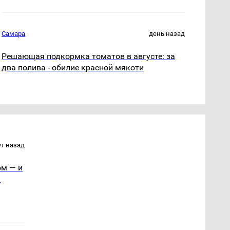
Самара
день назад
Решающая подкормка томатов в августе: за
два полива - обилие красной мякоти
ут назад
ом — и
я