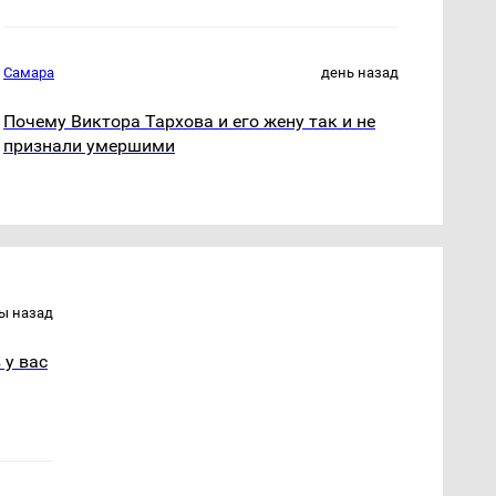
Самара
день назад
Почему Виктора Тархова и его жену так и не
признали умершими
ы назад
 у вас