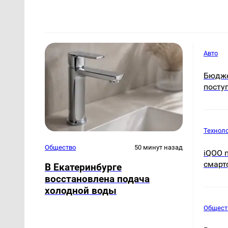
Авто
Бюдже
посту
Технол
Общество
50 минут назад
iQOO 
смартф
В Екатеринбурге
восстановлена подача
холодной воды
Общест