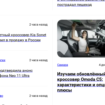
пострадал пешеход
2 часа назад
тный кроссовер Kia Sonet
пил в продажу в России
огии
2 часа назад
Самара
4 д
подтвердила анонс
Изучаем обновлённы
она Neo 11 Ultra
кроссовер Omoda C5:
характеристики и опц
плюсы
во
2 часа назад