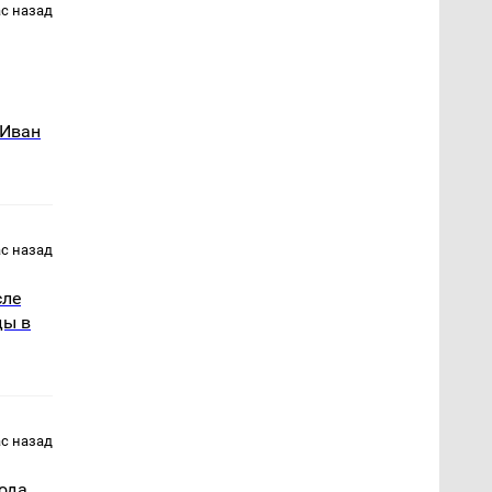
ас назад
 Иван
ас назад
сле
ды в
ас назад
ода