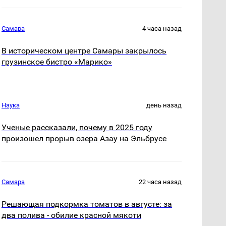
Самара
4 часа назад
В историческом центре Самары закрылось
грузинское бистро «Марико»
Наука
день назад
Ученые рассказали, почему в 2025 году
произошел прорыв озера Азау на Эльбрусе
Самара
22 часа назад
Решающая подкормка томатов в августе: за
два полива - обилие красной мякоти