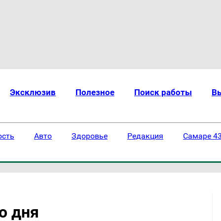
Эксклюзив
Полезное
Поиск работы
В
ость
Авто
Здоровье
Редакция
Самаре 43
о дня