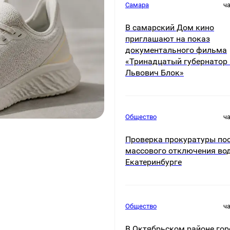
Самара
ч
В самарский Дом кино
приглашают на показ
документального фильма
«Тринадцатый губернатор
Львович Блок»
Общество
ч
Проверка прокуратуры по
массового отключения во
Екатеринбурге
Общество
ч
В Октябрьском районе гор