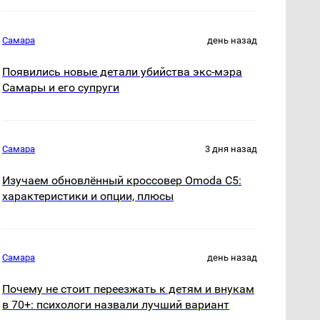
Самара
день назад
Появились новые детали убийства экс-мэра
Самары и его супруги
Самара
3 дня назад
Изучаем обновлённый кроссовер Omoda C5:
характеристики и опции, плюсы
Самара
день назад
Почему не стоит переезжать к детям и внукам
в 70+: психологи назвали лучший вариант