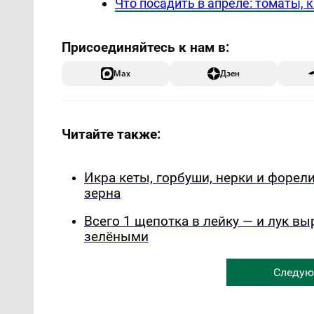
Что посадить в апреле: томаты, 
Max
Дзен
Читайте также:
Икра кеты, горбуши, нерки и форели
зерна
Всего 1 щепотка в лейку — и лук вы
зелёными
Следую