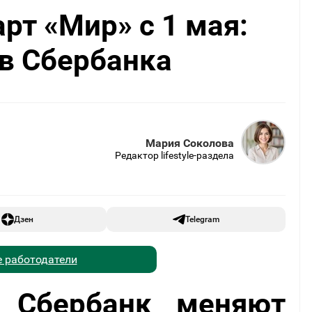
рт «Мир» с 1 мая:
в Сбербанка
Мария Соколова
Редактор lifestyle-раздела
Дзен
Telegram
 работодатели
 Сбербанк меняют