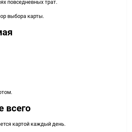
ях повседневных трат.
ор выбора карты.
мая
отом.
е всего
уется картой каждый день.