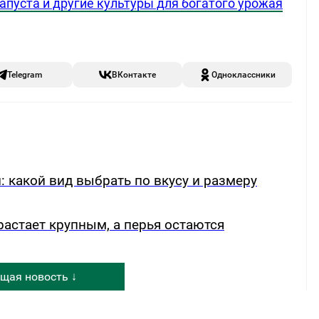
капуста и другие культуры для богатого урожая
Telegram
ВКонтакте
Одноклассники
: какой вид выбрать по вкусу и размеру
растает крупным, а перья остаются
щая новость ↓