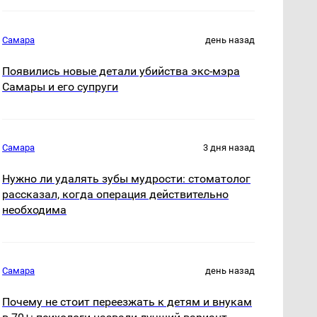
Самара
день назад
Появились новые детали убийства экс-мэра
Самары и его супруги
Самара
3 дня назад
Нужно ли удалять зубы мудрости: стоматолог
рассказал, когда операция действительно
необходима
Самара
день назад
Почему не стоит переезжать к детям и внукам