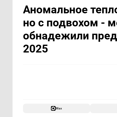
Аномальное тепло
но с подвохом - 
обнадежили пред
2025
Max