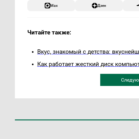
Max
Дзен
Читайте также:
Вкус, знакомый с детства: вкуснейш
Как работает жесткий диск компьют
Следую