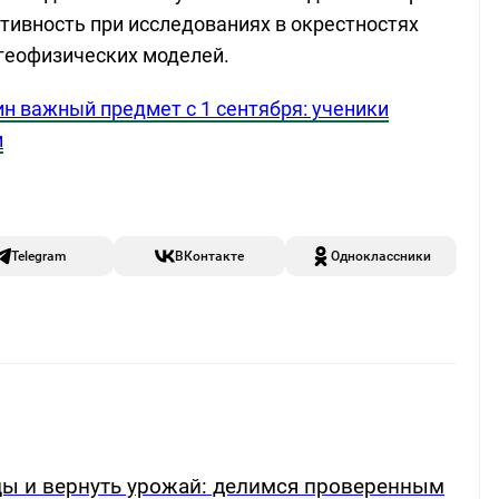
тивность при исследованиях в окрестностях
геофизических моделей.
н важный предмет с 1 сентября: ученики
и
Telegram
ВКонтакте
Одноклассники
рцы и вернуть урожай: делимся проверенным