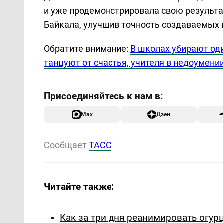
и уже продемонстрировала свою результа
Байкала, улучшив точность создаваемых 
Обратите внимание:
В школах убирают оди
танцуют от счастья, учителя в недоумени
Max
Дзен
Сообщает
ТАСС
Читайте также:
Как за три дня реанимировать огу