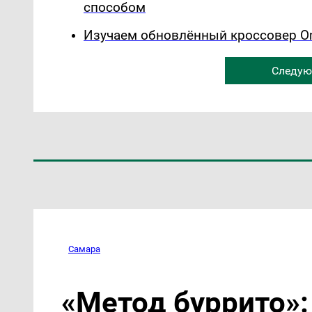
способом
Изучаем обновлённый кроссовер Om
Следую
Самара
«Метод буррито»: