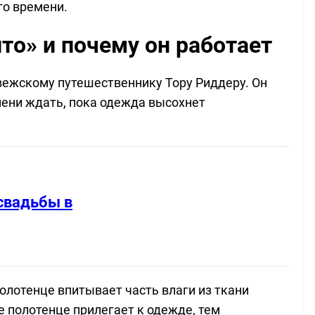
го времени.
то» и почему он работает
вежскому путешественнику Тору Риддеру. Он
емени ждать, пока одежда высохнет
свадьбы в
олотенце впитывает часть влаги из ткани
е полотенце прилегает к одежде, тем