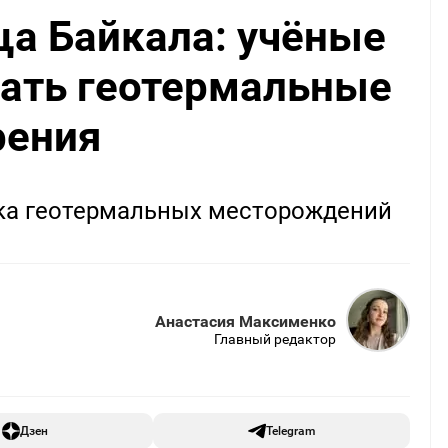
ща Байкала: учёные
кать геотермальные
рения
ска геотермальных месторождений
Анастасия Максименко
Главный редактор
Дзен
Telegram