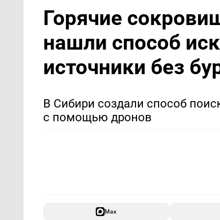
Горячие сокрови
нашли способ ис
источники без бу
В Сибири создали способ пои
с помощью дронов
Max