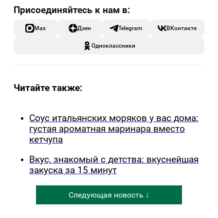
Max
Дзен
Telegram
ВКонтакте
Одноклассники
Читайте также:
Соус итальянских моряков у вас дома:
густая ароматная маринара вместо
кетчупа
Вкус, знакомый с детства: вкуснейшая
закуска за 15 минут
Следующая новость ↓