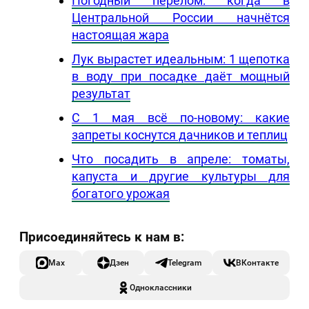
Погодный перелом: когда в
Центральной России начнётся
настоящая жара
Лук вырастет идеальным: 1 щепотка
в воду при посадке даёт мощный
результат
С 1 мая всё по-новому: какие
запреты коснутся дачников и теплиц
Что посадить в апреле: томаты,
капуста и другие культуры для
богатого урожая
Max
Дзен
Telegram
ВКонтакте
Одноклассники