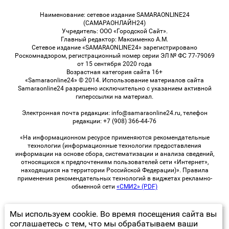
Наименование: сетевое издание SAMARAONLINE24
(САМАРАОНЛАЙН24)
Учредитель: ООО «Городской Сайт».
Главный редактор: Максименко А.М.
Сетевое издание «SAMARAONLINE24» зарегистрировано
Роскомнадзором, регистрационный номер серии ЭЛ № ФС 77-79069
от 15 сентября 2020 года
Возрастная категория сайта 16+
«Samaraonline24» © 2014. Использование материалов сайта
Samaraonline24 разрешено исключительно с указанием активной
гиперссылки на материал.
Электронная почта редакции: info@samaraonline24.ru, телефон
редакции: +7 (908) 366-44-76
«На информационном ресурсе применяются рекомендательные
технологии (информационные технологии предоставления
информации на основе сбора, систематизации и анализа сведений,
относящихся к предпочтениям пользователей сети «Интернет»,
находящихся на территории Российской Федерации)». Правила
применения рекомендательных технологий в виджетах рекламно-
обменной сети
«СМИ2» (PDF)
Мы используем cookie. Во время посещения сайта вы
© 2026 «samaraOnline24» | Все права защищены
соглашаетесь с тем, что мы обрабатываем ваши