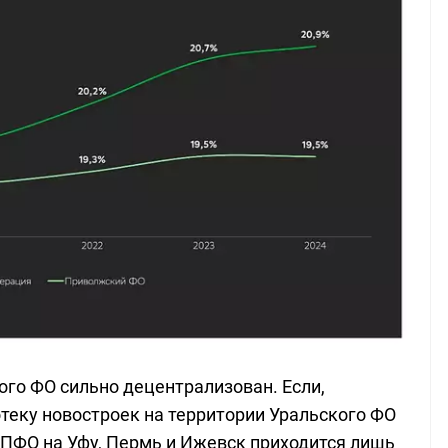
ого ФО сильно децентрализован. Если,
теку новостроек на территории Уральского ФО
в ПФО на Уфу, Пермь и Ижевск приходится лишь