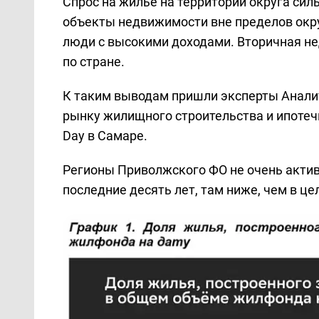
Спрос на жильё на территории округа сил
объекты недвижимости вне пределов окру
люди с высокими доходами. Вторичная н
по стране.
К таким выводам пришли эксперты Анали
рынку жилищного строительства и ипотечн
Day в Самаре.
Регионы Приволжского ФО не очень актив
последние десять лет, там ниже, чем в цел