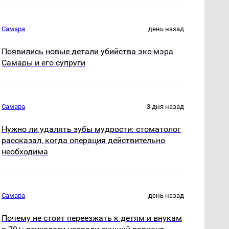
Самара
день назад
Появились новые детали убийства экс-мэра
Самары и его супруги
Самара
3 дня назад
Нужно ли удалять зубы мудрости: стоматолог
рассказал, когда операция действительно
необходима
Самара
день назад
Почему не стоит переезжать к детям и внукам