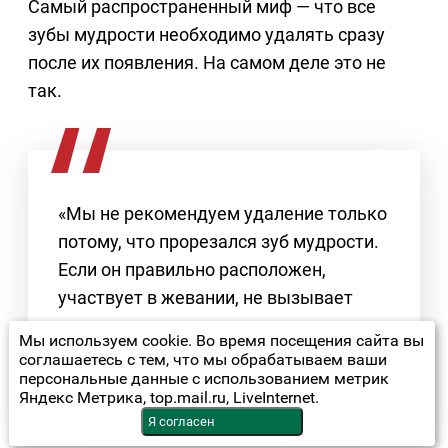
Самый распространенный миф — что все
зубы мудрости необходимо удалять сразу
после их появления. На самом деле это не
так.
«Мы не рекомендуем удаление только
потому, что прорезался зуб мудрости.
Если он правильно расположен,
участвует в жевании, не вызывает
воспаления и не повреждает соседние
Мы используем cookie. Во время посещения сайта вы
зубы, его вполне можно сохранить», —
соглашаетесь с тем, что мы обрабатываем ваши
персональные данные с использованием метрик
отмечает врач.
Яндекс Метрика, top.mail.ru, LiveInternet.
Я согласен