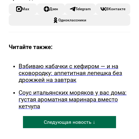
Max
Дзен
Telegram
ВКонтакте
Одноклассники
Читайте также:
Взбиваю кабачки с кефиром — и на
сковородку: аппетитная лепешка без
дрожжей на завтрак
Соус итальянских моряков у вас дома:
густая ароматная маринара вместо
кетчупа
Следующая новость ↓