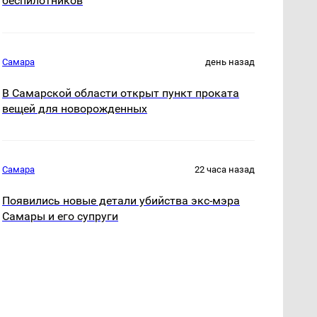
беспилотников
Самара
день назад
В Самарской области открыт пункт проката
вещей для новорожденных
Самара
22 часа назад
Появились новые детали убийства экс-мэра
Самары и его супруги