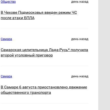
Общество
день назад
В Чехове Подмосковья введен режим ЧС
после атаки БПЛА
Самара
день назад
Самарская целительница Лада-Русь* получила
второй уголовный приговор
Самара
день назад
В Самаре 6 августа приостановлено движение
общественного транспорта