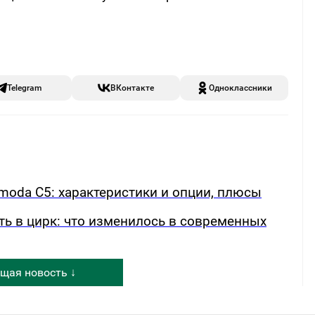
Telegram
ВКонтакте
Одноклассники
oda C5: характеристики и опции, плюсы
ть в цирк: что изменилось в современных
щая новость ↓