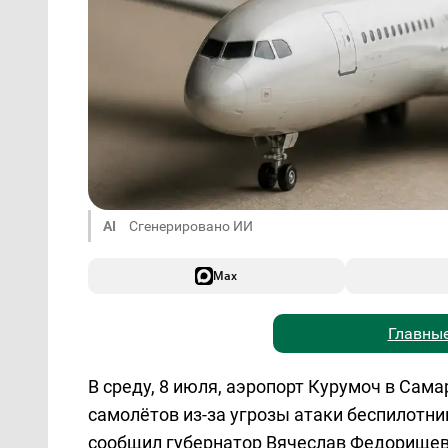
AI
Сгенерировано ИИ
Max
Главные
В среду, 8 июля, аэропорт Курумоч в Сам
самолётов из-за угрозы атаки беспилотник
сообщил губернатор Вячеслав Федорищев