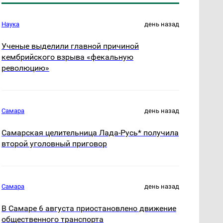
Наука
день назад
Ученые выделили главной причиной
кембрийского взрыва «фекальную
революцию»
Самара
день назад
Самарская целительница Лада-Русь* получила
второй уголовный приговор
Самара
день назад
В Самаре 6 августа приостановлено движение
общественного транспорта