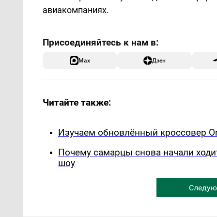
авиакомпаниях.
Max
Дзен
Читайте также:
Изучаем обновлённый кроссовер Om
Почему самарцы снова начали ходи
шоу
Следую