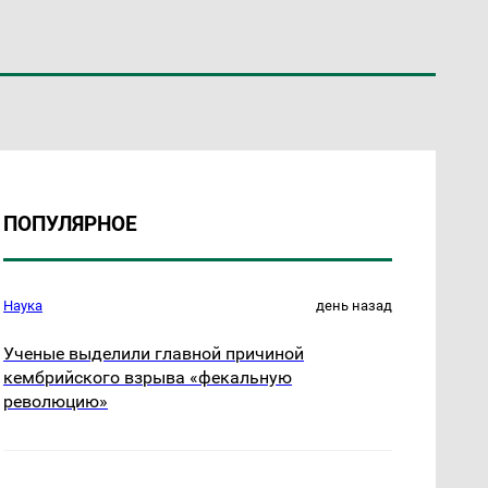
ПОПУЛЯРНОЕ
Наука
день назад
Ученые выделили главной причиной
кембрийского взрыва «фекальную
революцию»