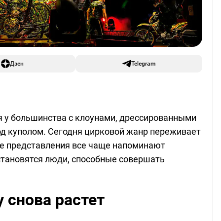
Дзен
Telegram
я у большинства с клоунами, дрессированными
д куполом. Сегодня цирковой жанр переживает
 представления все чаще напоминают
становятся люди, способные совершать
 снова растет