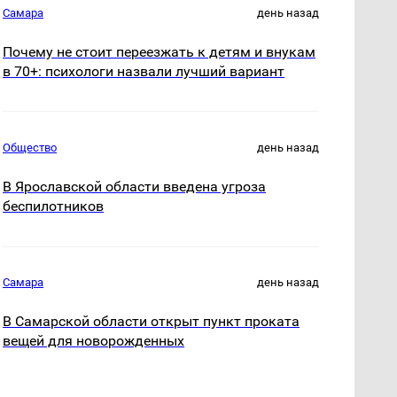
Самара
день назад
Почему не стоит переезжать к детям и внукам
в 70+: психологи назвали лучший вариант
Общество
день назад
В Ярославской области введена угроза
беспилотников
Самара
день назад
В Самарской области открыт пункт проката
вещей для новорожденных