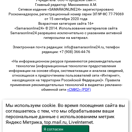
Учредитель: ООО «Городской Сайт».
Главный редактор: Максименко А.М.
Сетевое издание «SAMARAONLINE24» зарегистрировано
Роскомнадзором, регистрационный номер серии ЭЛ № ФС 77-79069
от 15 сентября 2020 года
Возрастная категория сайта 16+
«Samaraonline24» © 2014. Использование материалов сайта
Samaraonline24 разрешено исключительно с указанием активной
гиперссылки на материал.
Электронная почта редакции: info@samaraonline24.ru, телефон
редакции: +7 (908) 366-44-76
«На информационном ресурсе применяются рекомендательные
технологии (информационные технологии предоставления
информации на основе сбора, систематизации и анализа сведений,
относящихся к предпочтениям пользователей сети «Интернет»,
находящихся на территории Российской Федерации)». Правила
применения рекомендательных технологий в виджетах рекламно-
обменной сети
«СМИ2» (PDF)
Мы используем cookie. Во время посещения сайта вы
© 2026 «samaraOnline24» | Все права защищены
соглашаетесь с тем, что мы обрабатываем ваши
персональные данные с использованием метрик
Возрастная категория сайта 16+
Яндекс Метрика, top.mail.ru, LiveInternet.
Политика конфиденциальности
Я согласен