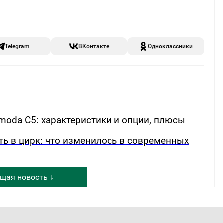
Telegram
ВКонтакте
Одноклассники
oda C5: характеристики и опции, плюсы
ть в цирк: что изменилось в современных
щая новость ↓