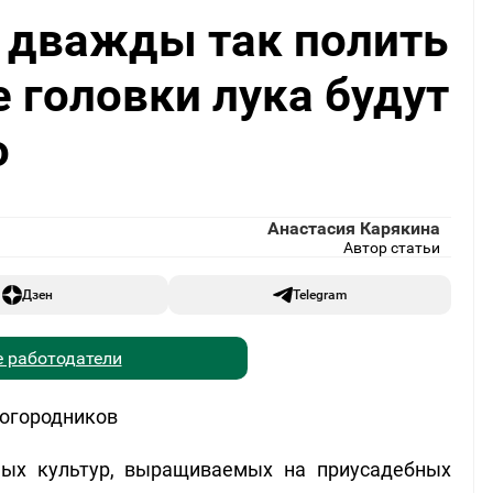
о дважды так полить
 головки лука будут
о
Анастасия Карякина
Автор статьи
Дзен
Telegram
 работодатели
 огородников
ных культур, выращиваемых на приусадебных