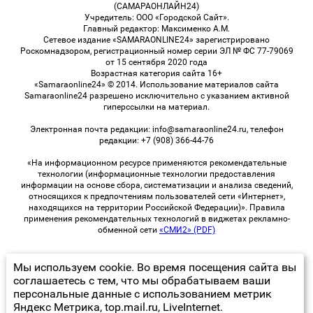
(САМАРАОНЛАЙН24)
Учредитель: ООО «Городской Сайт».
Главный редактор: Максименко А.М.
Сетевое издание «SAMARAONLINE24» зарегистрировано
Роскомнадзором, регистрационный номер серии ЭЛ № ФС 77-79069
от 15 сентября 2020 года
Возрастная категория сайта 16+
«Samaraonline24» © 2014. Использование материалов сайта
Samaraonline24 разрешено исключительно с указанием активной
гиперссылки на материал.
Электронная почта редакции: info@samaraonline24.ru, телефон
редакции: +7 (908) 366-44-76
«На информационном ресурсе применяются рекомендательные
технологии (информационные технологии предоставления
информации на основе сбора, систематизации и анализа сведений,
относящихся к предпочтениям пользователей сети «Интернет»,
находящихся на территории Российской Федерации)». Правила
применения рекомендательных технологий в виджетах рекламно-
обменной сети
«СМИ2» (PDF)
Мы используем cookie. Во время посещения сайта вы
© 2026 «samaraOnline24» | Все права защищены
соглашаетесь с тем, что мы обрабатываем ваши
персональные данные с использованием метрик
Возрастная категория сайта 16+
Яндекс Метрика, top.mail.ru, LiveInternet.
Политика конфиденциальности