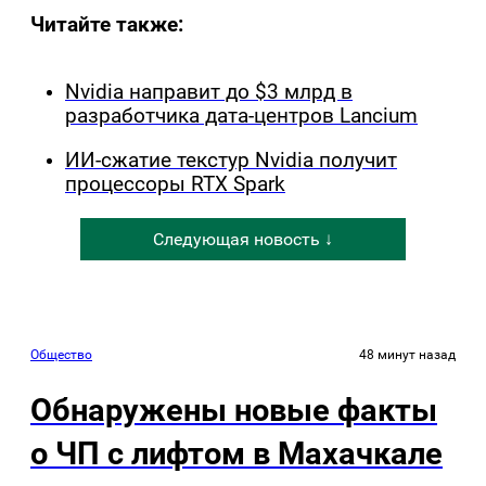
Читайте также:
Nvidia направит до $3 млрд в
разработчика дата-центров Lancium
ИИ-сжатие текстур Nvidia получит
процессоры RTX Spark
Следующая новость ↓
Общество
48 минут назад
Обнаружены новые факты
о ЧП с лифтом в Махачкале