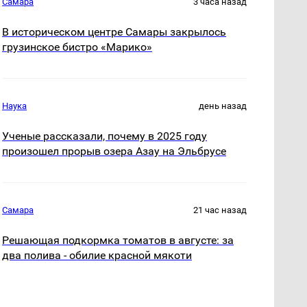
Самара
3 часа назад
В историческом центре Самары закрылось
грузинское бистро «Марико»
Наука
день назад
Ученые рассказали, почему в 2025 году
произошел прорыв озера Азау на Эльбрусе
Самара
21 час назад
Решающая подкормка томатов в августе: за
два полива - обилие красной мякоти