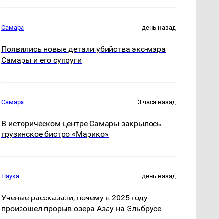
Самара
день назад
Появились новые детали убийства экс-мэра
Самары и его супруги
Самара
3 часа назад
В историческом центре Самары закрылось
грузинское бистро «Марико»
Наука
день назад
Ученые рассказали, почему в 2025 году
произошел прорыв озера Азау на Эльбрусе