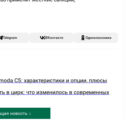
Telegram
ВКонтакте
Одноклассники
oda C5: характеристики и опции, плюсы
ть в цирк: что изменилось в современных
щая новость ↓