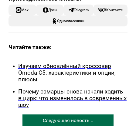
Max
Дзен
Telegram
ВКонтакте
Одноклассники
Читайте также:
Изучаем обновлённый кроссовер
Omoda C5: характеристики и опции,
плюсы
Почему самарцы снова начали ходить
в цирк: что изменилось в современных
шоу
Следующая новость ↓