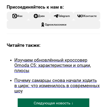
Max
Дзен
Telegram
ВКонтакте
Одноклассники
Читайте также:
Изучаем обновлённый кроссовер
Omoda C5: характеристики и опции,
плюсы
Почему самарцы снова начали ходить
в цирк: что изменилось в современных
шоу
Следующая новость ↓