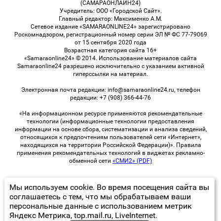
(САМАРАОНЛАЙН24)
Учредитель: ООО «Городской Сайт».
Главный редактор: Максименко А.М.
Сетевое издание «SAMARAONLINE24» зарегистрировано
Роскомнадзором, регистрационный номер серии ЭЛ № ФС 77-79069
от 15 сентября 2020 года
Возрастная категория сайта 16+
«Samaraonline24» © 2014. Использование материалов сайта
Samaraonline24 разрешено исключительно с указанием активной
гиперссылки на материал.
Электронная почта редакции: info@samaraonline24.ru, телефон
редакции: +7 (908) 366-44-76
«На информационном ресурсе применяются рекомендательные
технологии (информационные технологии предоставления
информации на основе сбора, систематизации и анализа сведений,
относящихся к предпочтениям пользователей сети «Интернет»,
находящихся на территории Российской Федерации)». Правила
применения рекомендательных технологий в виджетах рекламно-
обменной сети
«СМИ2» (PDF)
Мы используем cookie. Во время посещения сайта вы
© 2026 «samaraOnline24» | Все права защищены
соглашаетесь с тем, что мы обрабатываем ваши
персональные данные с использованием метрик
Возрастная категория сайта 16+
Яндекс Метрика, top.mail.ru, LiveInternet.
Политика конфиденциальности