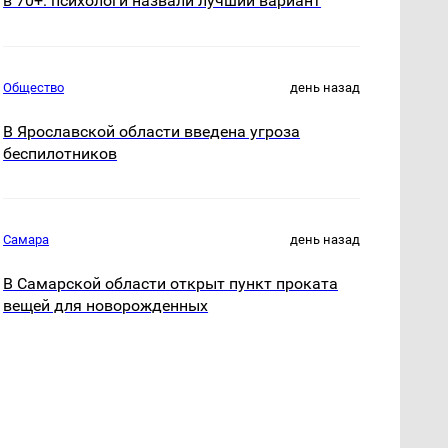
в 70+: психологи назвали лучший вариант
Общество
день назад
В Ярославской области введена угроза
беспилотников
Самара
день назад
В Самарской области открыт пункт проката
вещей для новорожденных