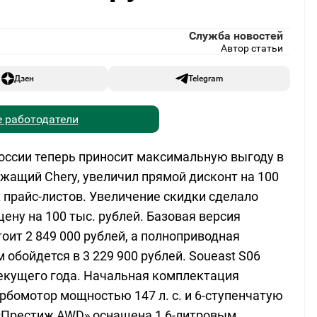
Служба новостей
Автор статьи
Дзен
Telegram
 работодатели
России теперь приносит максимальную выгоду в
ежащий Chery, увеличил прямой дисконт на 100
х прайс-листов. Увеличение скидки сделало
цену на 100 тыс. рублей. Базовая версия
оит 2 849 000 рублей, а полноприводная
бойдется в 3 229 900 рублей. Soueast S06
текущего года. Начальная комплектация
рбомотор мощностью 147 л. с. и 6-ступенчатую
«Престиж AWD» оснащена 1,6-литровым