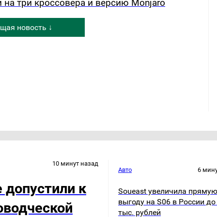
и на три кроссовера и версию Monjaro
щая новость ↓
10 минут назад
Авто
6 мин
 допустили к
Soueast увеличила пряму
выгоду на S06 в России до
оводческой
тыс. рублей