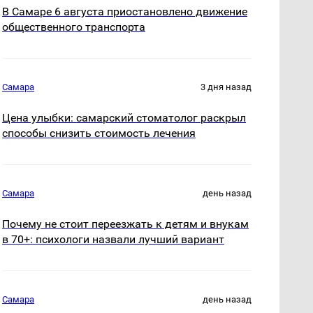
В Самаре 6 августа приостановлено движение
общественного транспорта
Самара
3 дня назад
Цена улыбки: самарский стоматолог раскрыл
способы снизить стоимость лечения
Самара
день назад
Почему не стоит переезжать к детям и внукам
в 70+: психологи назвали лучший вариант
Самара
день назад