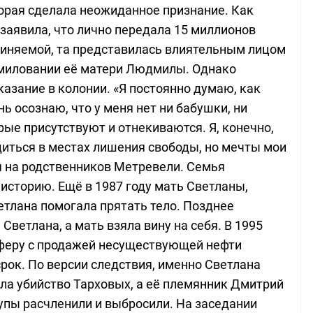
торая сделала неожиданное признание. Как
заявила, что лично передала 15 миллионов
виняемой, та представилась влиятельным лицом
омиловании её матери Людмилы. Однако
азание в колонии. «Я постоянно думаю, как
ь осознаю, что у меня нет ни бабушки, ни
ые присутствуют и отнекиваются. Я, конечно,
диться в местах лишения свободы, но мечты мои
я на родственников Метревели. Семья
сторию. Ещё в 1987 году мать Светланы,
ветлана помогала прятать тело. Позднее
Светлана, а мать взяла вину на себя. В 1995
аферу с продажей несуществующей нефти
рок. По версии следствия, именно Светлана
ала убийство Тарховых, а её племянник Дмитрий
пы расчленили и выбросили. На заседании