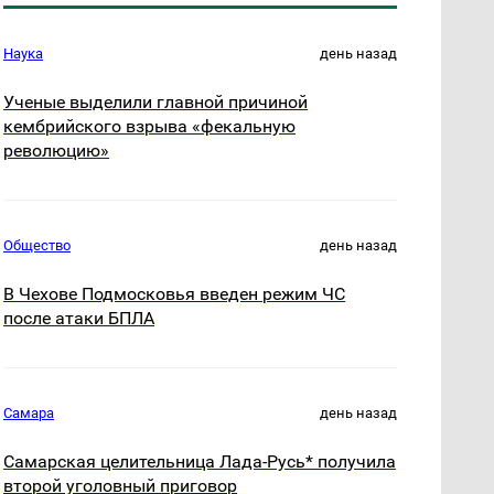
Наука
день назад
Ученые выделили главной причиной
кембрийского взрыва «фекальную
революцию»
Общество
день назад
В Чехове Подмосковья введен режим ЧС
после атаки БПЛА
Самара
день назад
Самарская целительница Лада-Русь* получила
второй уголовный приговор