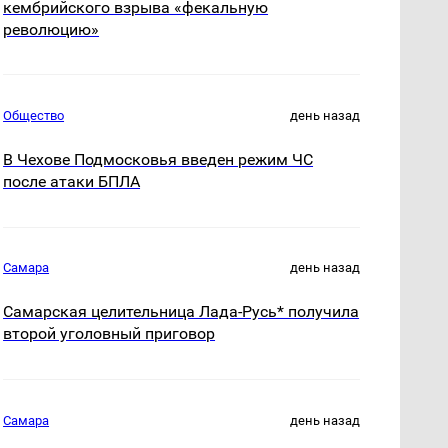
кембрийского взрыва «фекальную
революцию»
Общество
день назад
В Чехове Подмосковья введен режим ЧС
после атаки БПЛА
Самара
день назад
Самарская целительница Лада-Русь* получила
второй уголовный приговор
Самара
день назад