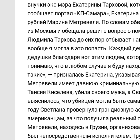
внучки экс-мэра Екатерины Тарховой, ко
сообщает портал «КП-Самара», Екатерина 
рублей Марине Метревели. По словам об
из Москвы и обещала решить вопрос о п
Людмила Тархова до сих пор отбывает нак
вообще я могла в это попасть. Каждый ден
дедушки благодаря вот этим людям, котор
понимаю, что в любом случае я буду нахо
такие», — призналась Екатерина, указыва
Метревели имеет давнюю криминальную и
Таисия Киселева, убила своего мужа, а С
выяснилось, что убийцей могла быть сама 
году Светлана провернула грандиозную 
американцам, за что получила реальный с
Метревели, находясь в Грузии, организов
был непосредственным исполнителем. Тру