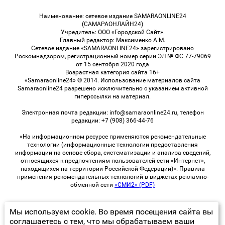
Наименование: сетевое издание SAMARAONLINE24
(САМАРАОНЛАЙН24)
Учредитель: ООО «Городской Сайт».
Главный редактор: Максименко А.М.
Сетевое издание «SAMARAONLINE24» зарегистрировано
Роскомнадзором, регистрационный номер серии ЭЛ № ФС 77-79069
от 15 сентября 2020 года
Возрастная категория сайта 16+
«Samaraonline24» © 2014. Использование материалов сайта
Samaraonline24 разрешено исключительно с указанием активной
гиперссылки на материал.
Электронная почта редакции: info@samaraonline24.ru, телефон
редакции: +7 (908) 366-44-76
«На информационном ресурсе применяются рекомендательные
технологии (информационные технологии предоставления
информации на основе сбора, систематизации и анализа сведений,
относящихся к предпочтениям пользователей сети «Интернет»,
находящихся на территории Российской Федерации)». Правила
применения рекомендательных технологий в виджетах рекламно-
обменной сети
«СМИ2» (PDF)
Мы используем cookie. Во время посещения сайта вы
© 2026 «samaraOnline24» | Все права защищены
соглашаетесь с тем, что мы обрабатываем ваши