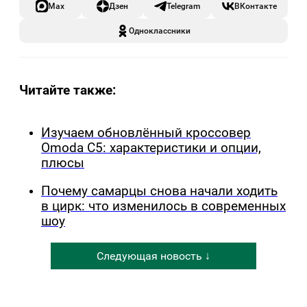
Max
Дзен
Telegram
ВКонтакте
Одноклассники
Читайте также:
Изучаем обновлённый кроссовер
Omoda C5: характеристики и опции,
плюсы
Почему самарцы снова начали ходить
в цирк: что изменилось в современных
шоу
Следующая новость ↓