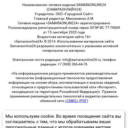
Наименование: сетевое издание SAMARAONLINE24
(САМАРАОНЛАЙН24)
Учредитель: ООО «Городской Сайт».
Главный редактор: Максименко А.М.
Сетевое издание «SAMARAONLINE24» зарегистрировано
Роскомнадзором, регистрационный номер серии ЭЛ № ФС 77-79069
от 15 сентября 2020 года
Возрастная категория сайта 16+
«Samaraonline24» © 2014. Использование материалов сайта
Samaraonline24 разрешено исключительно с указанием активной
гиперссылки на материал.
Электронная почта редакции: info@samaraonline24.ru, телефон
редакции: +7 (908) 366-44-76
«На информационном ресурсе применяются рекомендательные
технологии (информационные технологии предоставления
информации на основе сбора, систематизации и анализа сведений,
относящихся к предпочтениям пользователей сети «Интернет»,
находящихся на территории Российской Федерации)». Правила
применения рекомендательных технологий в виджетах рекламно-
обменной сети
«СМИ2» (PDF)
Мы используем cookie. Во время посещения сайта вы
© 2026 «samaraOnline24» | Все права защищены
соглашаетесь с тем, что мы обрабатываем ваши
персональные данные с использованием метрик
Возрастная категория сайта 16+