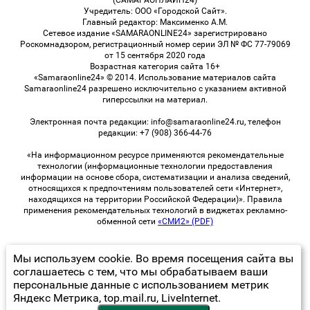
(САМАРАОНЛАЙН24)
Учредитель: ООО «Городской Сайт».
Главный редактор: Максименко А.М.
Сетевое издание «SAMARAONLINE24» зарегистрировано
Роскомнадзором, регистрационный номер серии ЭЛ № ФС 77-79069
от 15 сентября 2020 года
Возрастная категория сайта 16+
«Samaraonline24» © 2014. Использование материалов сайта
Samaraonline24 разрешено исключительно с указанием активной
гиперссылки на материал.
Электронная почта редакции: info@samaraonline24.ru, телефон
редакции: +7 (908) 366-44-76
«На информационном ресурсе применяются рекомендательные
технологии (информационные технологии предоставления
информации на основе сбора, систематизации и анализа сведений,
относящихся к предпочтениям пользователей сети «Интернет»,
находящихся на территории Российской Федерации)». Правила
применения рекомендательных технологий в виджетах рекламно-
обменной сети
«СМИ2» (PDF)
Мы используем cookie. Во время посещения сайта вы
© 2026 «samaraOnline24» | Все права защищены
соглашаетесь с тем, что мы обрабатываем ваши
персональные данные с использованием метрик
Возрастная категория сайта 16+
Яндекс Метрика, top.mail.ru, LiveInternet.
Политика конфиденциальности