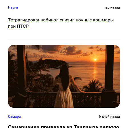
Наука
час назад
Тетрагидроканнабинол снизил ночные кошмары
при ПТСР
Самара
6 дней назад
Самарчанка привезла из Таиланда редкую