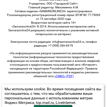
Учредитель: ООО «Городской Сайт».
Главный редактор: Максименко А.М.
Сетевое издание «SAMARAONLINE24» зарегистрировано
Роскомнадзором, регистрационный номер серии ЭЛ № ФС 77-79069
от 15 сентября 2020 года
Возрастная категория сайта 16+
«Samaraonline24» © 2014. Использование материалов сайта
Samaraonline24 разрешено исключительно с указанием активной
гиперссылки на материал.
Электронная почта редакции: info@samaraonline24.ru, телефон
редакции: +7 (908) 366-44-76
«На информационном ресурсе применяются рекомендательные
технологии (информационные технологии предоставления
информации на основе сбора, систематизации и анализа сведений,
относящихся к предпочтениям пользователей сети «Интернет»,
находящихся на территории Российской Федерации)». Правила
применения рекомендательных технологий в виджетах рекламно-
обменной сети
«СМИ2» (PDF)
Мы используем cookie. Во время посещения сайта вы
© 2026 «samaraOnline24» | Все права защищены
соглашаетесь с тем, что мы обрабатываем ваши
персональные данные с использованием метрик
Возрастная категория сайта 16+
Яндекс Метрика, top.mail.ru, LiveInternet.
Политика конфиденциальности