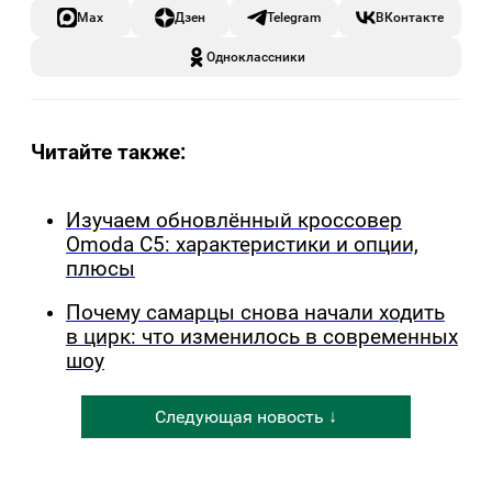
Max
Дзен
Telegram
ВКонтакте
Одноклассники
Читайте также:
Изучаем обновлённый кроссовер
Omoda C5: характеристики и опции,
плюсы
Почему самарцы снова начали ходить
в цирк: что изменилось в современных
шоу
Следующая новость ↓