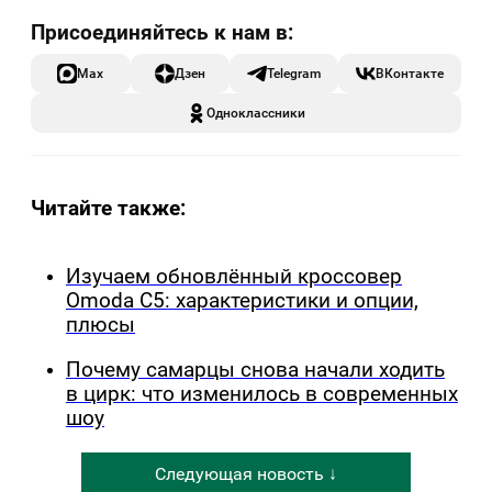
Max
Дзен
Telegram
ВКонтакте
Одноклассники
Читайте также:
Изучаем обновлённый кроссовер
Omoda C5: характеристики и опции,
плюсы
Почему самарцы снова начали ходить
в цирк: что изменилось в современных
шоу
Следующая новость ↓