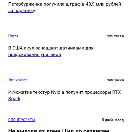
Петербурженка получила штраф в 40,9 млн рублей
за парковку
Наука
час назад
В США акул оснащают датчиками для
предсказания ураганов
Технологии
час назад
ИИ-сжатие текстур Nvidia получит процессоры RTX
Spark
СПЕЦПРОЕКТЫ
5 дней назад
Не выходя из дома | Гид по сервисам