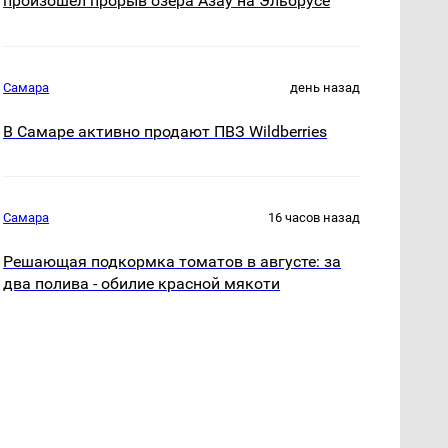
произошел прорыв озера Азау на Эльбрусе
Самара
день назад
В Самаре активно продают ПВЗ Wildberries
Самара
16 часов назад
Решающая подкормка томатов в августе: за
два полива - обилие красной мякоти