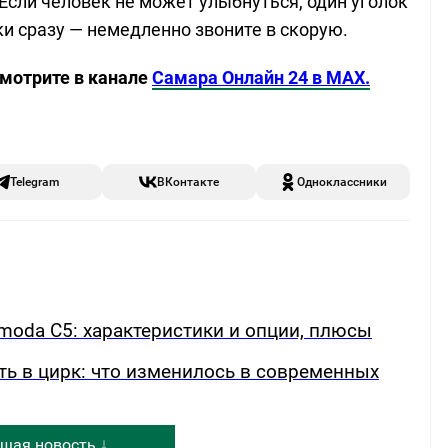
 Если человек не может улыбнуться, один уголок
ки сразу — немедленно звоните в скорую.
смотрите в канале
Самара Онлайн 24 в MAX.
Telegram
ВКонтакте
Одноклассники
oda C5: характеристики и опции, плюсы
ть в цирк: что изменилось в современных
щая новость ↓