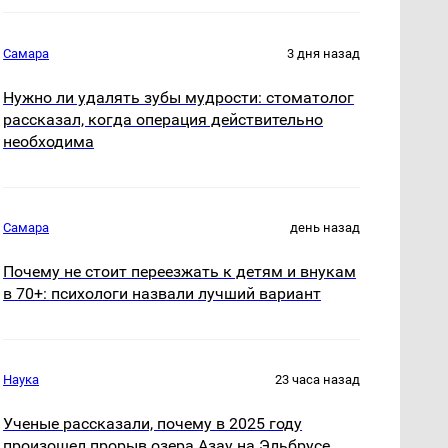
Самара
3 дня назад
Нужно ли удалять зубы мудрости: стоматолог
рассказал, когда операция действительно
необходима
Самара
день назад
Почему не стоит переезжать к детям и внукам
в 70+: психологи назвали лучший вариант
Наука
23 часа назад
Ученые рассказали, почему в 2025 году
произошел прорыв озера Азау на Эльбрусе