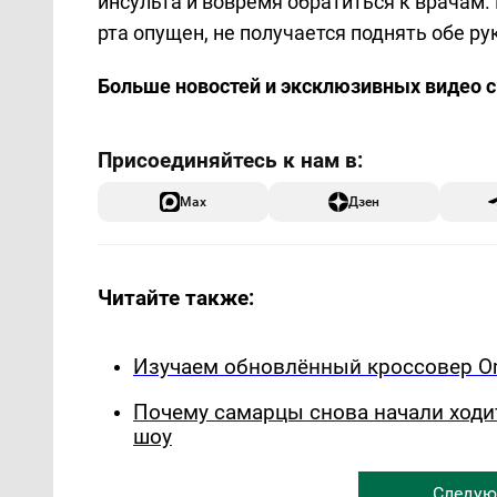
инсульта и вовремя обратиться к врачам.
рта опущен, не получается поднять обе ру
Больше новостей и эксклюзивных видео 
Max
Дзен
Читайте также:
Изучаем обновлённый кроссовер Om
Почему самарцы снова начали ходи
шоу
Следую