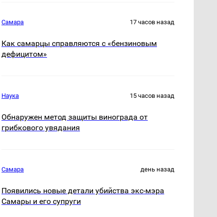
Самара
17 часов назад
Как самарцы справляются с «бензиновым
дефицитом»
Наука
15 часов назад
Обнаружен метод защиты винограда от
грибкового увядания
Самара
день назад
Появились новые детали убийства экс-мэра
Самары и его супруги