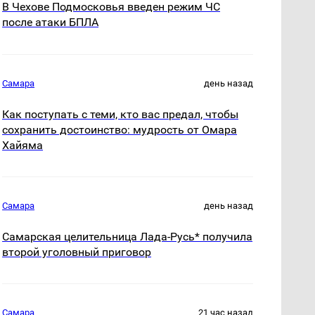
В Чехове Подмосковья введен режим ЧС
после атаки БПЛА
Самара
день назад
Как поступать с теми, кто вас предал, чтобы
сохранить достоинство: мудрость от Омара
Хайяма
Самара
день назад
Самарская целительница Лада-Русь* получила
второй уголовный приговор
Самара
21 час назад