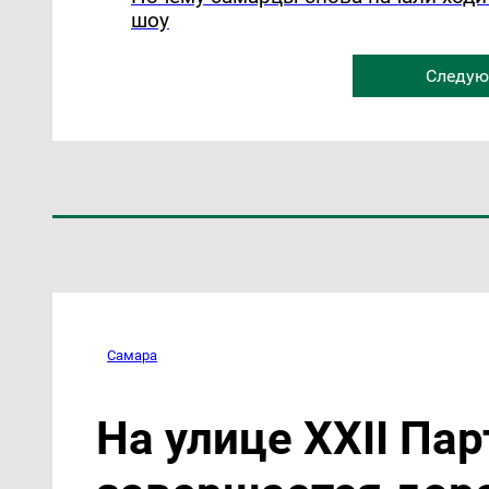
шоу
Следую
Самара
На улице XXII Па