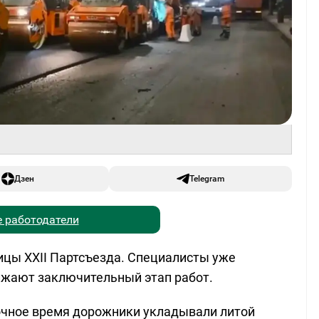
Дзен
Telegram
 работодатели
ицы XXII Партсъезда. Специалисты уже
лжают заключительный этап работ.
очное время дорожники укладывали литой