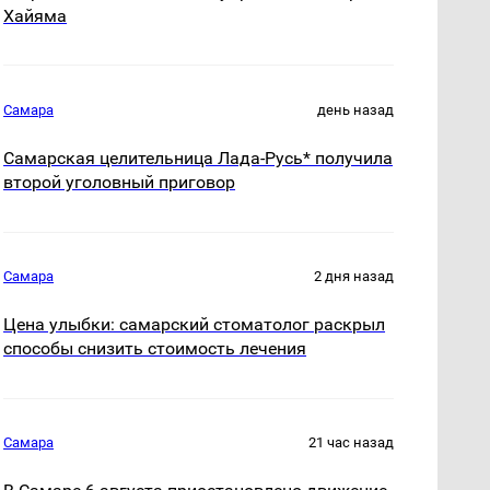
Хайяма
Самара
день назад
Самарская целительница Лада-Русь* получила
второй уголовный приговор
Самара
2 дня назад
Цена улыбки: самарский стоматолог раскрыл
способы снизить стоимость лечения
Самара
21 час назад