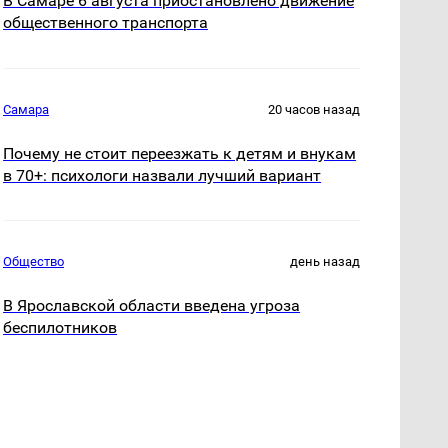
В Самаре 6 августа приостановлено движение
общественного транспорта
Самара
20 часов назад
Почему не стоит переезжать к детям и внукам
в 70+: психологи назвали лучший вариант
Общество
день назад
В Ярославской области введена угроза
беспилотников