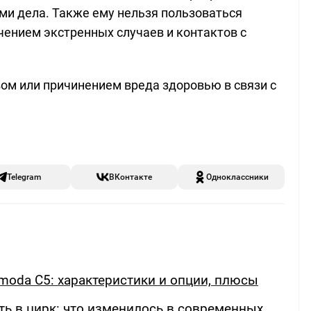
ми дела. Также ему нельзя пользоваться
чением экстренных случаев и контактов с
вом или причинением вреда здоровью в связи с
Telegram
ВКонтакте
Одноклассники
oda C5: характеристики и опции, плюсы
ть в цирк: что изменилось в современных