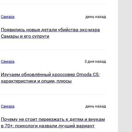
Самара
день назад
Появились новые детали убийства экс-мэра
Самары и его супруги
Самара
3 дня назад
Изучаем обновлённый кроссовер Omoda C5:
характеристики и опции, плюсы
Самара
день назад
Почему не стоит переезжать к детям и внукам
в 70+: психологи назвали лучший вариант