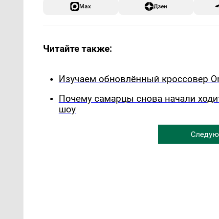
Max
Дзен
Читайте также:
Изучаем обновлённый кроссовер Om
Почему самарцы снова начали ходи
шоу
Следую