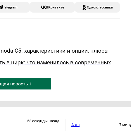
Telegram
ВКонтакте
Одноклассники
oda C5: характеристики и опции, плюсы
ть в цирк: что изменилось в современных
щая новость ↓
53 секунды назад
Авто
7 мин