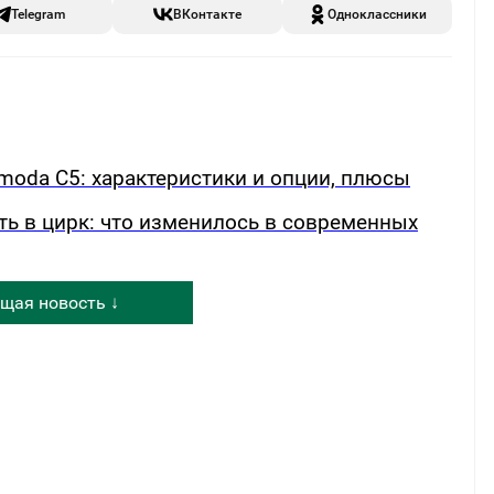
Telegram
ВКонтакте
Одноклассники
oda C5: характеристики и опции, плюсы
ть в цирк: что изменилось в современных
щая новость ↓