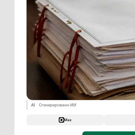
AI
Сгенерировано ИИ
Max