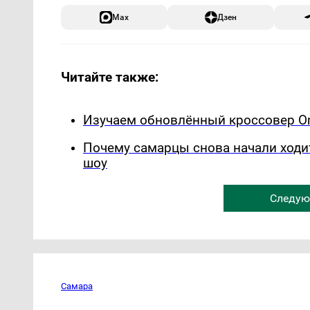
Max
Дзен
Читайте также:
Изучаем обновлённый кроссовер Om
Почему самарцы снова начали ходи
шоу
Следую
Самара