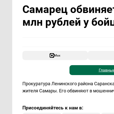
Самарец обвиняет
млн рублей у бой
Max
Главные
Прокуратура Ленинского района Саранска 
жителя Самары. Его обвиняют в мошеннич