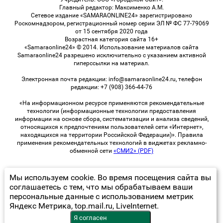
Главный редактор: Максименко А.М.
Сетевое издание «SAMARAONLINE24» зарегистрировано
Роскомнадзором, регистрационный номер серии ЭЛ № ФС 77-79069
от 15 сентября 2020 года
Возрастная категория сайта 16+
«Samaraonline24» © 2014. Использование материалов сайта
Samaraonline24 разрешено исключительно с указанием активной
гиперссылки на материал.
Электронная почта редакции: info@samaraonline24.ru, телефон
редакции: +7 (908) 366-44-76
«На информационном ресурсе применяются рекомендательные
технологии (информационные технологии предоставления
информации на основе сбора, систематизации и анализа сведений,
относящихся к предпочтениям пользователей сети «Интернет»,
находящихся на территории Российской Федерации)». Правила
применения рекомендательных технологий в виджетах рекламно-
обменной сети
«СМИ2» (PDF)
Мы используем cookie. Во время посещения сайта вы
© 2026 «samaraOnline24» | Все права защищены
соглашаетесь с тем, что мы обрабатываем ваши
персональные данные с использованием метрик
Возрастная категория сайта 16+
Яндекс Метрика, top.mail.ru, LiveInternet.
Политика конфиденциальности
Я согласен