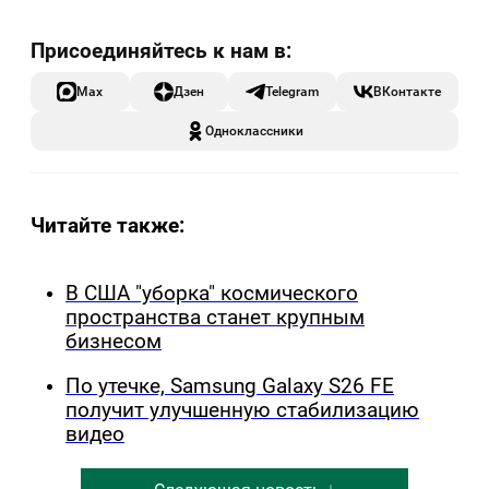
Max
Дзен
Telegram
ВКонтакте
Одноклассники
Читайте также:
В США "уборка" космического
пространства станет крупным
бизнесом
По утечке, Samsung Galaxy S26 FE
получит улучшенную стабилизацию
видео