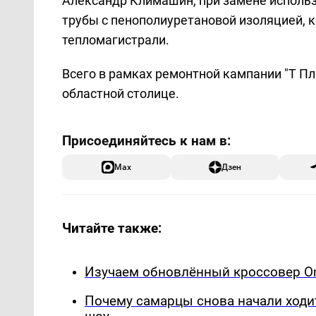
Александр Климашин, при замене использ
трубы с пенополиуретановой изоляцией, 
тепломагистрали.
Всего в рамках ремонтной кампании "Т Пл
областной столице.
Max
Дзен
Читайте также:
Изучаем обновлённый кроссовер Om
Почему самарцы снова начали ходи