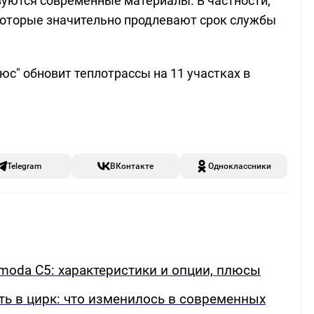
уются современные материалы. В частности,
которые значительно продлевают срок службы
юс" обновит теплотрассы на 11 участках в
Telegram
ВКонтакте
Одноклассники
oda C5: характеристики и опции, плюсы
ть в цирк: что изменилось в современных