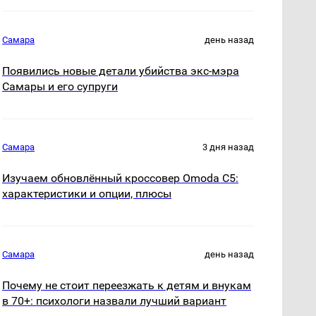
Самара
день назад
Появились новые детали убийства экс-мэра
Самары и его супруги
Самара
3 дня назад
Изучаем обновлённый кроссовер Omoda C5:
характеристики и опции, плюсы
Самара
день назад
Почему не стоит переезжать к детям и внукам
в 70+: психологи назвали лучший вариант