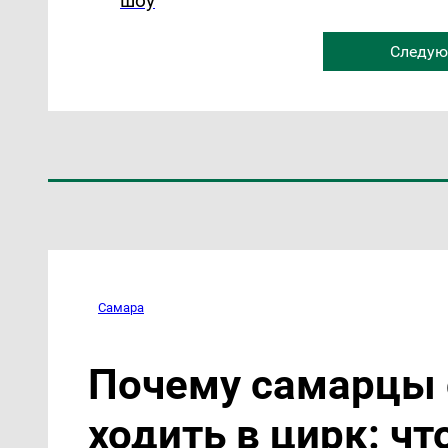
шоу
Следую
Самара
Почему самарцы 
ходить в цирк: чт