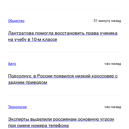
Общество
51 минуту назад
Лантратова помогла восстановить права ученика
на учебу в 10-м классе
Авто
час назад
Подсолнух: в России появился низкий кроссовер с
задним приводом
Технологии
час назад
Эксперты выделили россиянам основную угрозу
при смене номера телефона