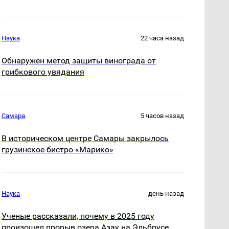
Наука
22 часа назад
Обнаружен метод защиты винограда от
грибкового увядания
Самара
5 часов назад
В историческом центре Самары закрылось
грузинское бистро «Марико»
Наука
день назад
Ученые рассказали, почему в 2025 году
произошел прорыв озера Азау на Эльбрусе