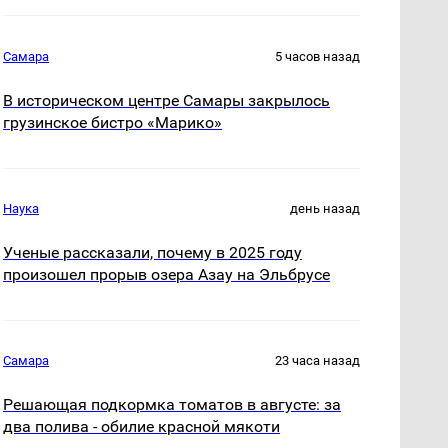
Самара
5 часов назад
В историческом центре Самары закрылось
грузинское бистро «Марико»
Наука
день назад
Ученые рассказали, почему в 2025 году
произошел прорыв озера Азау на Эльбрусе
Самара
23 часа назад
Решающая подкормка томатов в августе: за
два полива - обилие красной мякоти