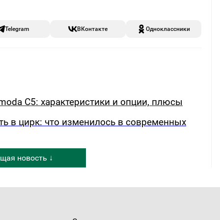
Telegram
ВКонтакте
Одноклассники
oda C5: характеристики и опции, плюсы
ть в цирк: что изменилось в современных
щая новость ↓