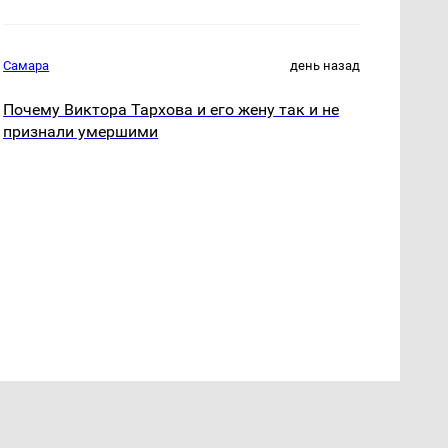
Самара
день назад
Почему Виктора Тархова и его жену так и не
признали умершими