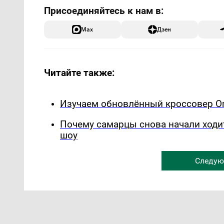
Max
Дзен
Читайте также:
Изучаем обновлённый кроссовер Om
Почему самарцы снова начали ходи
шоу
Следую