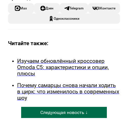
Max
Дзен
Telegram
ВКонтакте
Одноклассники
Читайте также:
Изучаем обновлённый кроссовер
Omoda C5: характеристики и опции,
плюсы
Почему самарцы снова начали ходить
в цирк: что изменилось в современных
шоу
Следующая новость ↓