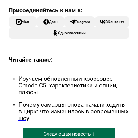
Max
Дзен
Telegram
ВКонтакте
Одноклассники
Читайте также:
Изучаем обновлённый кроссовер
Omoda C5: характеристики и опции,
плюсы
Почему самарцы снова начали ходить
в цирк: что изменилось в современных
шоу
Следующая новость ↓