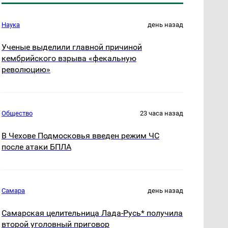
Наука
день назад
Ученые выделили главной причиной
кембрийского взрыва «фекальную
революцию»
Общество
23 часа назад
В Чехове Подмосковья введен режим ЧС
после атаки БПЛА
Самара
день назад
Самарская целительница Лада-Русь* получила
второй уголовный приговор