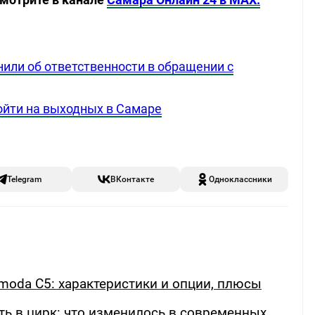
или об ответственности в обращении с
пойти на выходных в Самаре
Telegram
ВКонтакте
Одноклассники
oda C5: характеристики и опции, плюсы
ть в цирк: что изменилось в современных