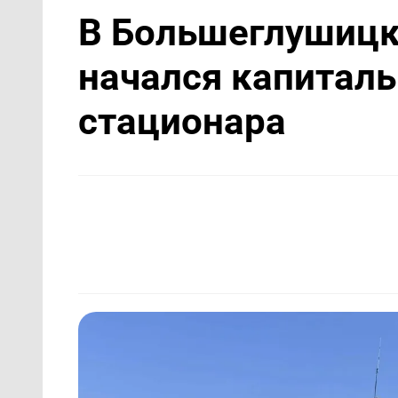
В Большеглушицк
начался капитал
стационара