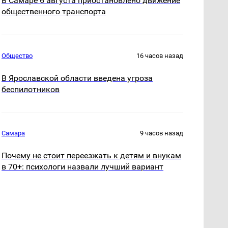
В Самаре 6 августа приостановлено движение
общественного транспорта
Общество
16 часов назад
В Ярославской области введена угроза
беспилотников
Самара
9 часов назад
Почему не стоит переезжать к детям и внукам
в 70+: психологи назвали лучший вариант