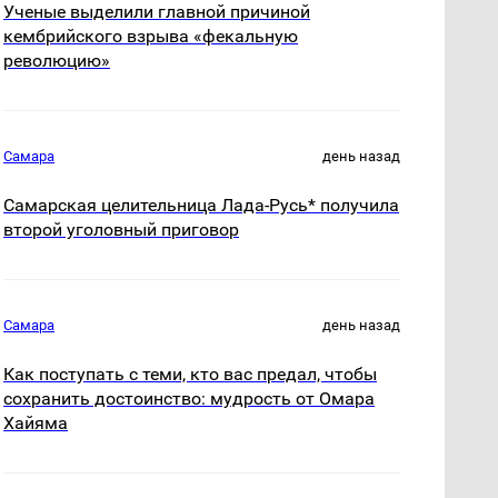
Ученые выделили главной причиной
кембрийского взрыва «фекальную
революцию»
Самара
день назад
Самарская целительница Лада-Русь* получила
второй уголовный приговор
Самара
день назад
Как поступать с теми, кто вас предал, чтобы
сохранить достоинство: мудрость от Омара
Хайяма